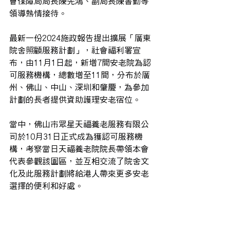
會保障局局長陳先鴻、副局長陳書勤等
領導熱情接待。
最新一份2024施政報告提出擴展「廣東
院舍照顧服務計劃」，社會福利署宣
布，由11月1日起，新增7間安老院為認
可服務機構，總數增至11間，分布於廣
州、佛山、中山、深圳和肇慶，為參加
計劃的長者提供資助護理安老宿位。
當中，佛山市眾星天福養老服務有限公
司於10月31日正式成為獲認可服務機
構，考察當日天福養老院院長帶領本會
代表參觀該園區，並互相交流了院舍文
化及此服務計劃將給港人帶來更多安老
選擇的便利和好處。